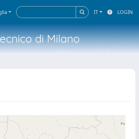
glia
IT
LOGIN
tecnico di Milano