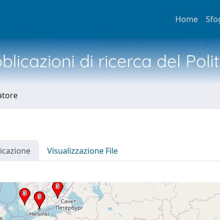
Home
Sfo
licazioni di ricerca del Poli
atore
icazione
Visualizzazione File