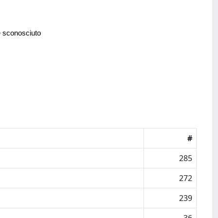
e sconosciuto
#
285
272
239