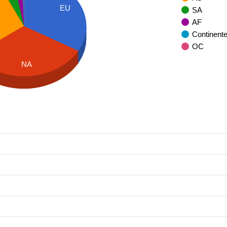
EU
SA
AF
Continent
OC
NA