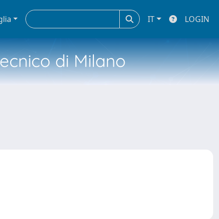
glia
IT
LOGIN
tecnico di Milano