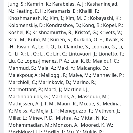
Jung, S.; Kamrin, K.; Karabelas, A. J.; Kashaninejad,
N.; Keating, E. H.; Keramaris, E.; Khalili, F.;
Khoshmanesh, K.; Kim, I.; Kim, M. C.; Kobayashi, K.;
Kolomenskiy, D.; Kondrashov, D.; Kong, B.; Kopel, P.;
Koshel, K.; Krishnamurthy, R.; Kristof, G.; Krivets, V.;
Krol, M.; Kubo, M.; Kurien, S.; Kurkina, O. E.; Kwak, K.
-H.; Kwan, A.; Le, T. Q.; Le Clainche, S.; Leonzio, G.; Li,
C.; Li, X.; Li, Q.; Li, G.; Lin, C.; Lintuvuori, J.; Lionetto, F.;
Liu, G.; Lopez-Jimenez, P. A.; Lua, K. B.; Maalouf, C.;
Mahmud, S.; Maia, A.; Maki, Y.; Malcangio, D.;
Malekpour, A.; Malloggi, F.; Malve, M.; Manneville, P.;
Marchioli, C.; Marinkovic, D.; Marino, R.;
Marmottant, P.; Marti, J.; Martinell, J.;
Martinopoulos, G.; Martins, A.; Massoudi, M.;
Mathijssen, A. J. T. M.; Mauri, R.; Mccue, S.; Medina,
Y.; Meiss, A.; Mejia, J. F.; Meneguzzo, F.; Methven, J.;
Miller, L.; Minev, P. D.; Mishra, A.; Mittal, N. K.;
Mohammadian, M.; Monzon, A.; Moored, K. W.;
Morbiducci, U.; Morillo, J.; Mu, X.; Mukin, R.;