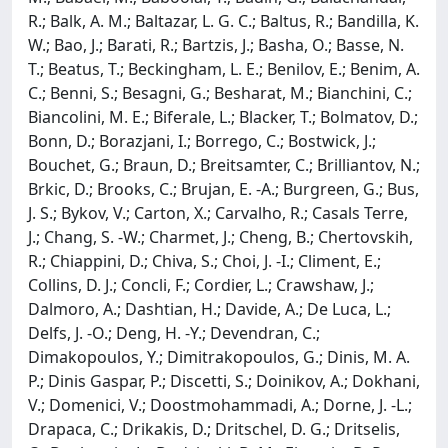
R.; Balk, A. M.; Baltazar, L. G. C.; Baltus, R.; Bandilla, K.
W.; Bao, J.; Barati, R.; Bartzis, J.; Basha, O.; Basse, N.
T.; Beatus, T.; Beckingham, L. E.; Benilov, E.; Benim, A.
C.; Benni, S.; Besagni, G.; Besharat, M.; Bianchini, C.;
Biancolini, M. E.; Biferale, L.; Blacker, T.; Bolmatov, D.;
Bonn, D.; Borazjani, I.; Borrego, C.; Bostwick, J.;
Bouchet, G.; Braun, D.; Breitsamter, C.; Brilliantov, N.;
Brkic, D.; Brooks, C.; Brujan, E. -A.; Burgreen, G.; Bus,
J. S.; Bykov, V.; Carton, X.; Carvalho, R.; Casals Terre,
J.; Chang, S. -W.; Charmet, J.; Cheng, B.; Chertovskih,
R.; Chiappini, D.; Chiva, S.; Choi, J. -I.; Climent, E.;
Collins, D. J.; Concli, F.; Cordier, L.; Crawshaw, J.;
Dalmoro, A.; Dashtian, H.; Davide, A.; De Luca, L.;
Delfs, J. -O.; Deng, H. -Y.; Devendran, C.;
Dimakopoulos, Y.; Dimitrakopoulos, G.; Dinis, M. A.
P.; Dinis Gaspar, P.; Discetti, S.; Doinikov, A.; Dokhani,
V.; Domenici, V.; Doostmohammadi, A.; Dorne, J. -L.;
Drapaca, C.; Drikakis, D.; Dritschel, D. G.; Dritselis,