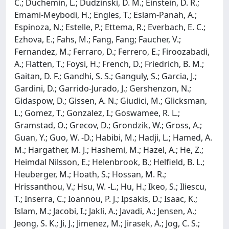
C.; Duchemin, L.; Dudzinski, D. M.; Einstein, D. R.;
Emami-Meybodi, H.; Engles, T.; Eslam-Panah, A.;
Espinoza, N.; Estelle, P.; Ettema, R.; Everbach, E. C.;
Ezhova, E.; Fahs, M.; Fang, Fang; Faucher, V.;
Fernandez, M.; Ferraro, D.; Ferrero, E.; Firoozabadi,
A.; Flatten, T.; Foysi, H.; French, D.; Friedrich, B. M.;
Gaitan, D. F.; Gandhi, S. S.; Ganguly, S.; Garcia, J.;
Gardini, D.; Garrido-Jurado, J.; Gershenzon, N.;
Gidaspow, D.; Gissen, A. N.; Giudici, M.; Glicksman,
L.; Gomez, T.; Gonzalez, I.; Goswamee, R. L.;
Gramstad, O.; Grecov, D.; Grondzik, W.; Gross, A.;
Guan, Y.; Guo, W. -D.; Habibi, M.; Hadji, L.; Hamed, A.
M.; Hargather, M. J.; Hashemi, M.; Hazel, A.; He, Z.;
Heimdal Nilsson, E.; Helenbrook, B.; Helfield, B. L.;
Heuberger, M.; Hoath, S.; Hossan, M. R.;
Hrissanthou, V.; Hsu, W. -L.; Hu, H.; Ikeo, S.; Iliescu,
T.; Inserra, C.; Ioannou, P. J.; Ipsakis, D.; Isaac, K.;
Islam, M.; Jacobi, I.; Jakli, A.; Javadi, A.; Jensen, A.;
Jeong, S. K.; Ji, J.; Jimenez, M.; Jirasek, A.; Jog, C. S.;