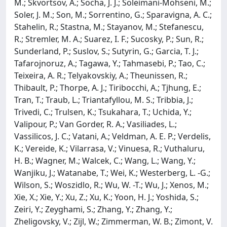
M.; Skvortsov, A.; Socha, J. J.; Soleimani-Mohseni, M.;
Soler, J. M.; Son, M.; Sorrentino, G.; Sparavigna, A. C.;
Stahelin, R.; Stastna, M.; Stayanov, M.; Stefanescu,
R.; Stremler, M. A.; Suarez, I. F.; Sucosky, P.; Sun, R.;
Sunderland, P.; Suslov, S.; Sutyrin, G.; Garcia, T. J.;
Tafarojnoruz, A.; Tagawa, Y.; Tahmasebi, P.; Tao, C.;
Teixeira, A. R.; Telyakovskiy, A.; Theunissen, R.;
Thibault, P.; Thorpe, A. J.; Tiribocchi, A.; Tjhung, E.;
Tran, T.; Traub, L.; Triantafyllou, M. S.; Tribbia, J.;
Trivedi, C.; Trulsen, K.; Tsukahara, T.; Uchida, Y.;
Valipour, P.; Van Gorder, R. A.; Vasiliades, L.;
Vassilicos, J. C.; Vatani, A.; Veldman, A. E. P.; Verdelis,
K.; Vereide, K.; Vilarrasa, V.; Vinuesa, R.; Vuthaluru,
H. B.; Wagner, M.; Walcek, C.; Wang, L.; Wang, Y.;
Wanjiku, J.; Watanabe, T.; Wei, K.; Westerberg, L. -G.;
Wilson, S.; Woszidlo, R.; Wu, W. -T.; Wu, J.; Xenos, M.;
Xie, X.; Xie, Y.; Xu, Z.; Xu, K.; Yoon, H. J.; Yoshida, S.;
Zeiri, Y.; Zeyghami, S.; Zhang, Y.; Zhang, Y.;
Zheligovsky, V.; Zijl, W.; Zimmerman, W. B.; Zimont, V.