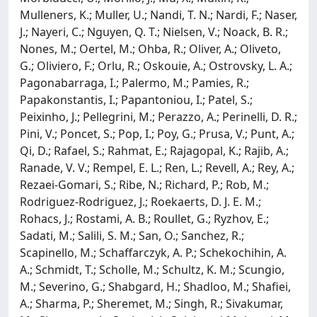
Mulleners, K.; Muller, U.; Nandi, T. N.; Nardi, F.; Naser,
J.; Nayeri, C.; Nguyen, Q. T.; Nielsen, V.; Noack, B. R.;
Nones, M.; Oertel, M.; Ohba, R.; Oliver, A.; Oliveto,
G.; Oliviero, F.; Orlu, R.; Oskouie, A.; Ostrovsky, L. A.;
Pagonabarraga, I.; Palermo, M.; Pamies, R.;
Papakonstantis, I.; Papantoniou, I.; Patel, S.;
Peixinho, J.; Pellegrini, M.; Perazzo, A.; Perinelli, D. R.;
Pini, V.; Poncet, S.; Pop, I.; Poy, G.; Prusa, V.; Punt, A.;
Qi, D.; Rafael, S.; Rahmat, E.; Rajagopal, K.; Rajib, A.;
Ranade, V. V.; Rempel, E. L.; Ren, L.; Revell, A.; Rey, A.;
Rezaei-Gomari, S.; Ribe, N.; Richard, P.; Rob, M.;
Rodriguez-Rodriguez, J.; Roekaerts, D. J. E. M.;
Rohacs, J.; Rostami, A. B.; Roullet, G.; Ryzhov, E.;
Sadati, M.; Salili, S. M.; San, O.; Sanchez, R.;
Scapinello, M.; Schaffarczyk, A. P.; Schekochihin, A.
A.; Schmidt, T.; Scholle, M.; Schultz, K. M.; Scungio,
M.; Severino, G.; Shabgard, H.; Shadloo, M.; Shafiei,
A.; Sharma, P.; Sheremet, M.; Singh, R.; Sivakumar,