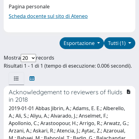
Pagina personale
Scheda docente sul sito di Ateneo
Esportazione
Tutti (1)
Mostra
records
Risultati 1 - 1 di 1 (tempo di esecuzione: 0.006 secondi).
Acknowledgement to reviewers of fluids
in 2018
2019-01-01 Abbas Jibrin, A.; Adams, E. E.; Alberello,
A.; Ali, S.; Aliyu, A.; Alvarado, J.; Anselmet, F.;
Apollonio, C.; Arastoopour, H.; Arrigo, R.; Arwatz, G.;
Arzani, A.; Askari, R.; Atencia, J.; Aytac, Z.; Azaroual,
M.; Babaei, M.; Baboolal, T.; Badin, G.; Balachandar,