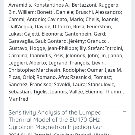
Avramidis, Konstantinos A.; Bertazzoni, Ruggero;
Bin, William; Bonetti, Daniele; Bruschi, Alessandro;
Cammi, Antonio; Cavinato, Mario; Chelis, Ioannis;
Dall'Acqua, Davide; Difonzo, Rosa; Feuerstein,
Lukas; Gajetti, Eleonora; Gantenbein, Gerd;
Garavaglia, Saul; Gontard, Jérémy; Granucci,
Gustavo; Hogge, Jean-Philippe; Illy, Stefan; Introini,
Carolina; Ioannidis, Zisis; Jelonnek, John; Jin, Jianbo;
Leggieri, Alberto; Legrand, François; Lievin,
Christophe; Marchesin, Rodolphe; Oumar, Ijaze M.;
Picas, Oriol; Romano, Afra; Rzesnicki, Tomasz;
Sanchez, Francisco; Savoldi, Laura; Stanculovic,
Sebastian; Tigelis, Ioannis; Vallée, Etienne; Thumm,
Manfred
Sensitivity Analysis of the Lumped
Thermal Model of the EU 170 GHz
Gyrotron Magnetron Injection Gun