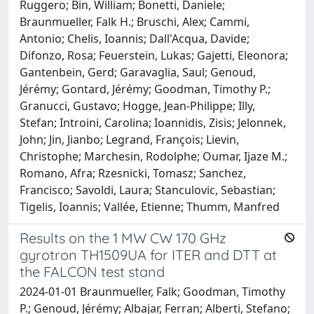
Ruggero; Bin, William; Bonetti, Daniele;
Braunmueller, Falk H.; Bruschi, Alex; Cammi,
Antonio; Chelis, Ioannis; Dall'Acqua, Davide;
Difonzo, Rosa; Feuerstein, Lukas; Gajetti, Eleonora;
Gantenbein, Gerd; Garavaglia, Saul; Genoud,
Jérémy; Gontard, Jérémy; Goodman, Timothy P.;
Granucci, Gustavo; Hogge, Jean-Philippe; Illy,
Stefan; Introini, Carolina; Ioannidis, Zisis; Jelonnek,
John; Jin, Jianbo; Legrand, François; Lievin,
Christophe; Marchesin, Rodolphe; Oumar, Ijaze M.;
Romano, Afra; Rzesnicki, Tomasz; Sanchez,
Francisco; Savoldi, Laura; Stanculovic, Sebastian;
Tigelis, Ioannis; Vallée, Etienne; Thumm, Manfred
Results on the 1 MW CW 170 GHz
gyrotron TH1509UA for ITER and DTT at
the FALCON test stand
2024-01-01 Braunmueller, Falk; Goodman, Timothy
P.; Genoud, Jérémy; Albajar, Ferran; Alberti, Stefano;