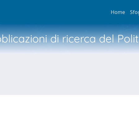
Home
Sfo
licazioni di ricerca del Poli
N