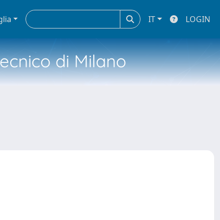
glia
IT
LOGIN
tecnico di Milano