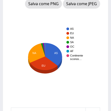
Salva come PNG
Salva come JPEG
AS
EU
NA
SA
OC
AF
AS
NA
Continente
sconos…
EU