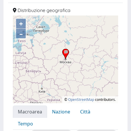
Distribuzione geografica
+
–
©
OpenStreetMap
contributors.
Macroarea
Nazione
Città
Tempo