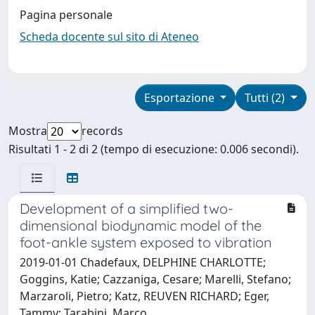
Pagina personale
Scheda docente sul sito di Ateneo
Esportazione
Tutti (2)
Mostra
records
Risultati 1 - 2 di 2 (tempo di esecuzione: 0.006 secondi).
Development of a simplified two-
dimensional biodynamic model of the
foot-ankle system exposed to vibration
2019-01-01 Chadefaux, DELPHINE CHARLOTTE;
Goggins, Katie; Cazzaniga, Cesare; Marelli, Stefano;
Marzaroli, Pietro; Katz, REUVEN RICHARD; Eger,
Tammy; Tarabini, Marco