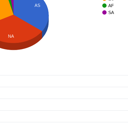
AS
AF
SA
NA