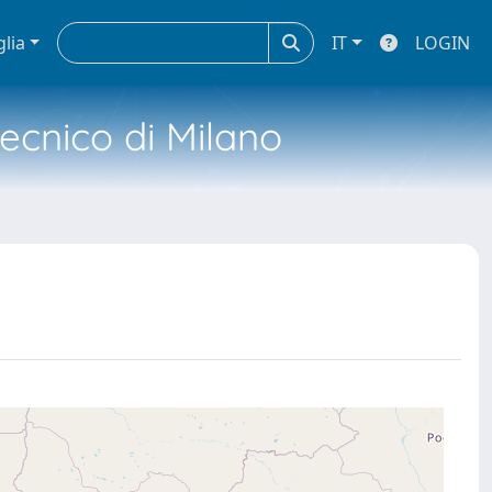
glia
IT
LOGIN
tecnico di Milano