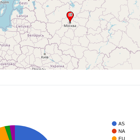
AS
NA
EU