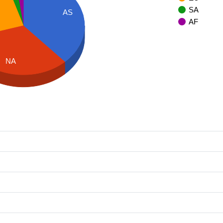
SA
AS
AF
NA