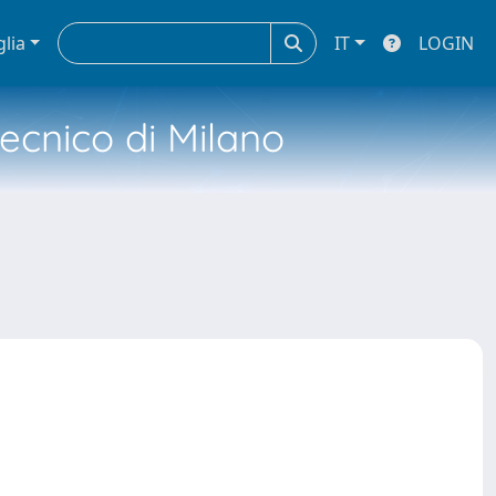
glia
IT
LOGIN
tecnico di Milano