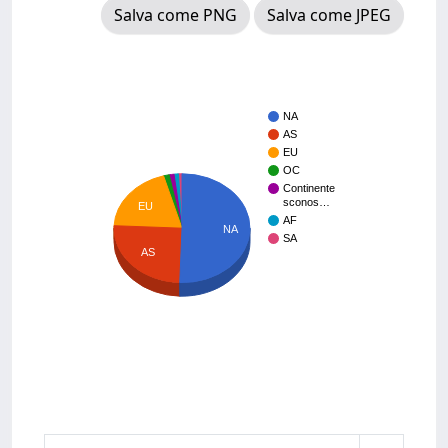
Salva come PNG
Salva come JPEG
NA
AS
EU
OC
Continente
sconos…
EU
AF
NA
SA
AS