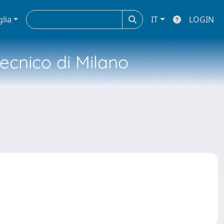
glia
IT
LOGIN
tecnico di Milano