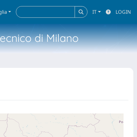
glia
IT
LOGIN
tecnico di Milano