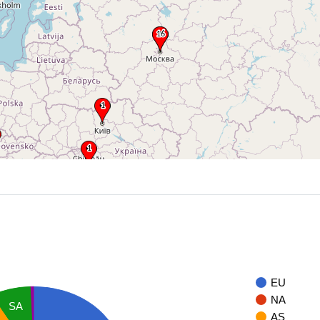
EU
NA
SA
AS