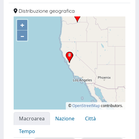
Distribuzione geografica
+
–
©
OpenStreetMap
contributors.
Macroarea
Nazione
Città
Tempo