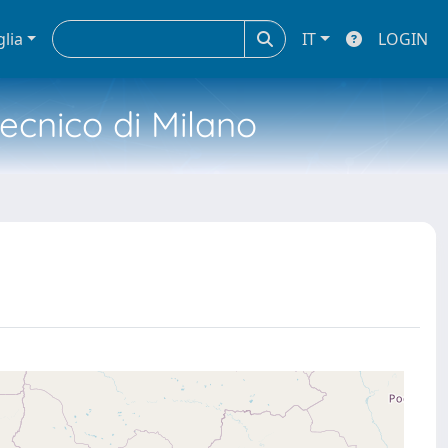
glia
IT
LOGIN
tecnico di Milano