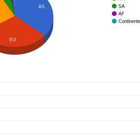
SA
AS
AF
Continent
EU