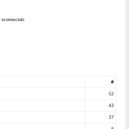
e sconosciuto
#
52
43
37