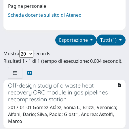
Pagina personale
Scheda docente sul sito di Ateneo
Esportazione
Tutti (1)
Mostra
records
Risultati 1 - 1 di 1 (tempo di esecuzione: 0.004 secondi).
Off-design study of a waste heat
recovery ORC module in gas pipelines
recompression station
2017-01-01 Gómez-Aláez, Sonia L.; Brizzi, Veronica;
Alfani, Dario; Silva, Paolo; Giostri, Andrea; Astolfi,
Marco