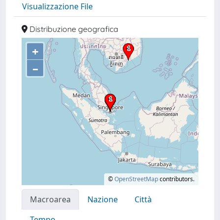
Visualizzazione File
Distribuzione geografica
+
–
©
OpenStreetMap
contributors.
Macroarea
Nazione
Città
Tempo