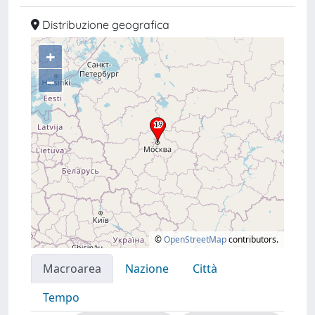
Distribuzione geografica
+
–
©
OpenStreetMap
contributors.
Macroarea
Nazione
Città
Tempo