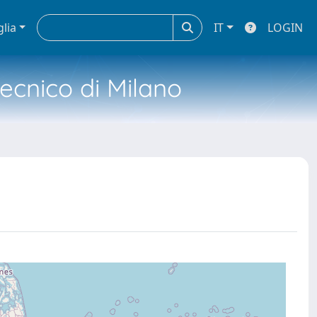
glia
IT
LOGIN
tecnico di Milano