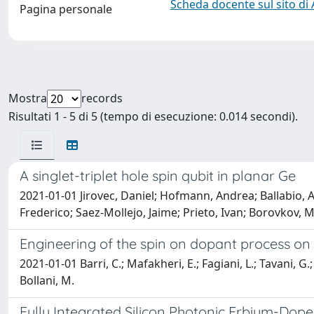
Scheda docente sul sito di
Pagina personale
Mostra
records
Risultati 1 - 5 di 5 (tempo di esecuzione: 0.014 secondi).
A singlet-triplet hole spin qubit in planar Ge
2021-01-01 Jirovec, Daniel; Hofmann, Andrea; Ballabio, An
Frederico; Saez-Mollejo, Jaime; Prieto, Ivan; Borovkov, M
Engineering of the spin on dopant process on s
2021-01-01 Barri, C.; Mafakheri, E.; Fagiani, L.; Tavani, G.
Bollani, M.
Fully Integrated Silicon Photonic Erbium-Do