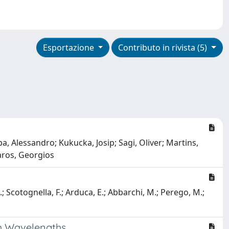
Esportazione
Contributo in rivista (5)
pa, Alessandro; Kukucka, Josip; Sagi, Oliver; Martins,
saros, Georgios
 M.; Scotognella, F.; Arduca, E.; Abbarchi, M.; Perego, M.;
om Wavelengths