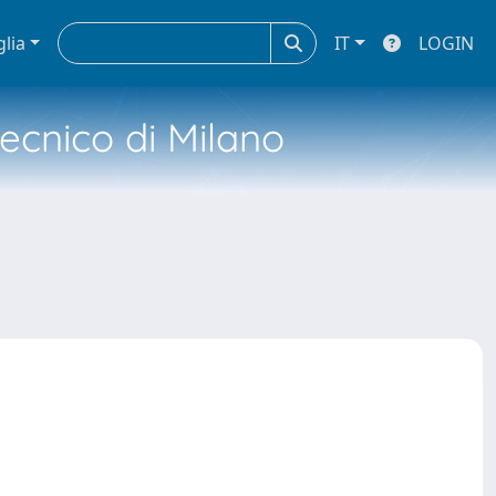
glia
IT
LOGIN
tecnico di Milano