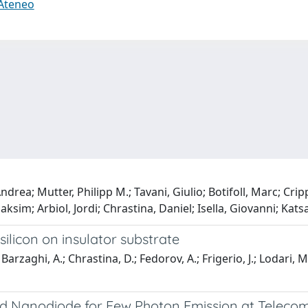
 Ateneo
drea; Mutter, Philipp M.; Tavani, Giulio; Botifoll, Marc; Crip
aksim; Arbiol, Jordi; Chrastina, Daniel; Isella, Giovanni; Kat
ilicon on insulator substrate
; Barzaghi, A.; Chrastina, D.; Fedorov, A.; Frigerio, J.; Lodari,
ped Nanodiode for Few Photon Emission at Telec