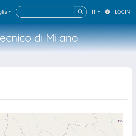
glia
IT
LOGIN
tecnico di Milano