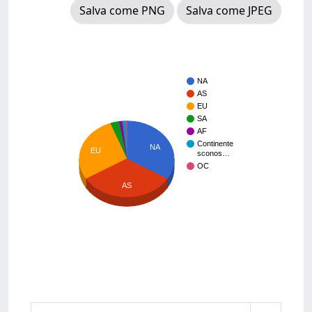
Salva come PNG
Salva come JPEG
NA
AS
EU
SA
AF
Continente
NA
EU
sconos…
OC
AS