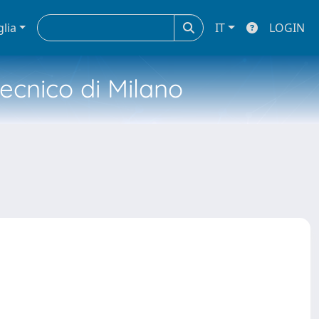
glia
IT
LOGIN
tecnico di Milano