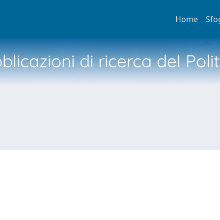
Home
Sfo
licazioni di ricerca del Poli
N