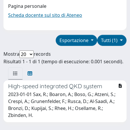
Pagina personale
Scheda docente sul sito di Ateneo
Esportazione
Tutti (1)
Mostra
records
Risultati 1 - 1 di 1 (tempo di esecuzione: 0.001 secondi).
High-speed integrated QKD system
2023-01-01 Sax, R.; Boaron, A.; Boso, G.; Atzeni, S.;
Crespi, A.; Grunenfelder, F.; Rusca, D.; Al-Saadi, A.;
Bronzi, D.; Kupijai, S.; Rhee, H.; Osellame, R.;
Zbinden, H.