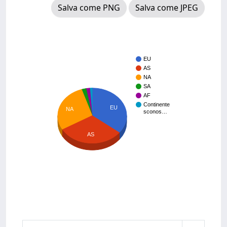
Salva come PNG
Salva come JPEG
EU
AS
NA
SA
AF
Continente
EU
NA
sconos…
AS