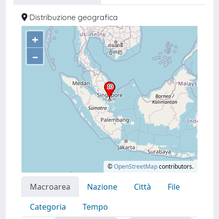
Distribuzione geografica
+
–
©
OpenStreetMap
contributors.
Macroarea
Nazione
Città
File
Categoria
Tempo