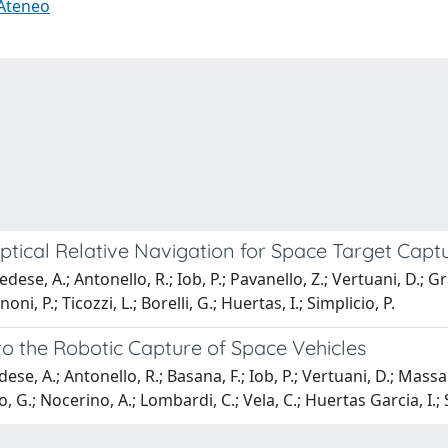
 Ateneo
ical Relative Navigation for Space Target Capt
ese, A.; Antonello, R.; Iob, P.; Pavanello, Z.; Vertuani, D.; Gr
i, P.; Ticozzi, L.; Borelli, G.; Huertas, I.; Simplicio, P.
 the Robotic Capture of Space Vehicles
ese, A.; Antonello, R.; Basana, F.; Iob, P.; Vertuani, D.; Massa
no, G.; Nocerino, A.; Lombardi, C.; Vela, C.; Huertas Garcia, I.; 