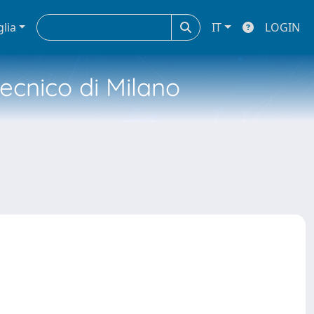
glia
IT
LOGIN
tecnico di Milano