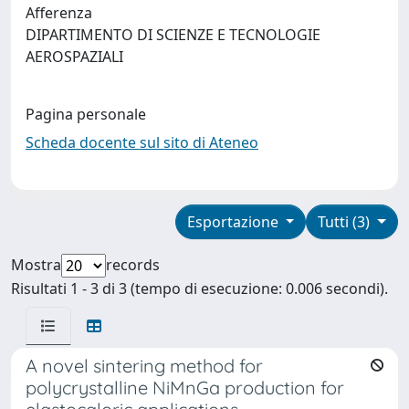
Afferenza
DIPARTIMENTO DI SCIENZE E TECNOLOGIE
AEROSPAZIALI
Pagina personale
Scheda docente sul sito di Ateneo
Esportazione
Tutti (3)
Mostra
records
Risultati 1 - 3 di 3 (tempo di esecuzione: 0.006 secondi).
A novel sintering method for
polycrystalline NiMnGa production for