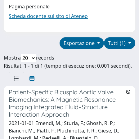
Pagina personale
Scheda docente sul sito di Ateneo
Esportazione
Tutti (1)
Mostra
records
Risultati 1 - 1 di 1 (tempo di esecuzione: 0.001 secondi).
Patient-Specific Bicuspid Aortic Valve
Biomechanics: A Magnetic Resonance
Imaging Integrated Fluid–Structure
Interaction Approach
2021-01-01 Emendi, M.; Sturla, F.; Ghosh, R. P.;
Bianchi, M.; Piatti, F.; Pluchinotta, F. R.; Giese, D.;
Lombardi, M.; Redaelli, A.; Bluestein, D.