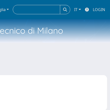
glia
IT
LOGIN
tecnico di Milano