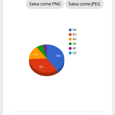
Salva come PNG
Salva come JPEG
NA
EU
AS
SA
AF
OC
AS
NA
EU