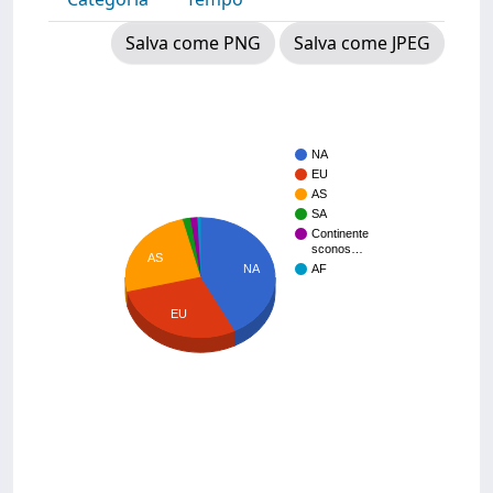
Salva come PNG
Salva come JPEG
NA
EU
AS
SA
Continente
sconos…
AS
NA
AF
EU