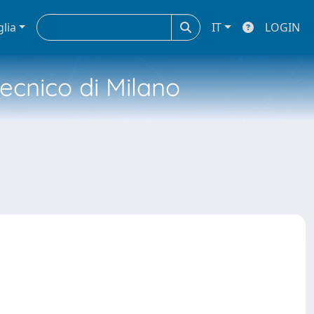
glia
IT
LOGIN
tecnico di Milano