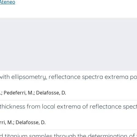
 Ateneo
with ellipsometry, reflectance spectra extrema p
.; Pedeferri, M.; Delafosse, D.
thickness from local extrema of reflectance spect
rri, M.; Delafosse, D.
ed titanium samples through the determination of 