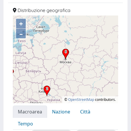
Distribuzione geografica
+
–
©
OpenStreetMap
contributors.
Macroarea
Nazione
Città
Tempo