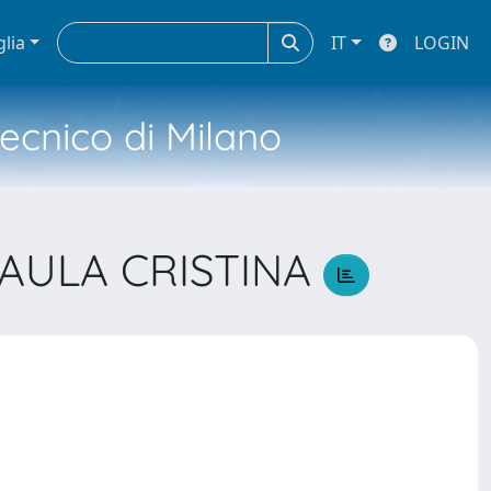
glia
IT
LOGIN
tecnico di Milano
AULA CRISTINA