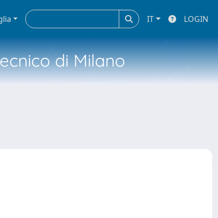
glia
IT
LOGIN
tecnico di Milano