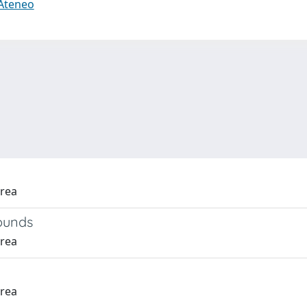
 Ateneo
drea
ounds
drea
drea