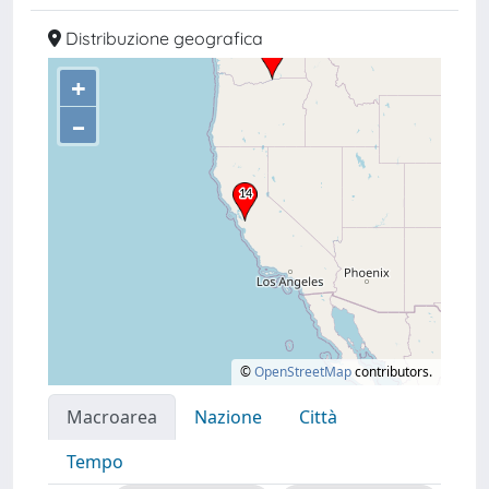
Distribuzione geografica
+
–
©
OpenStreetMap
contributors.
Macroarea
Nazione
Città
Tempo