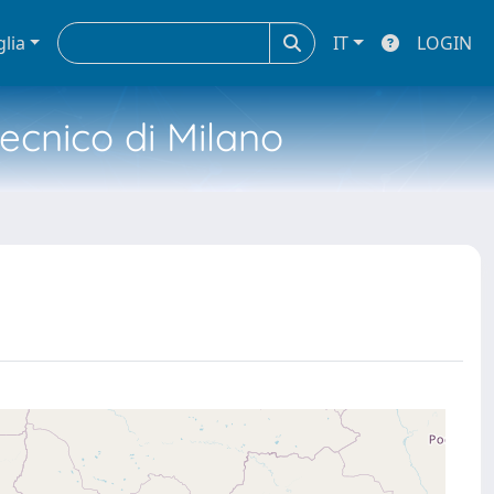
glia
IT
LOGIN
tecnico di Milano