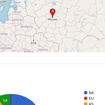
NA
EU
SA
AS