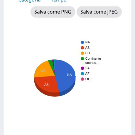
Salva come PNG
Salva come JPEG
NA
AS
EU
Continente
sconos…
SA
EU
AF
NA
OC
AS