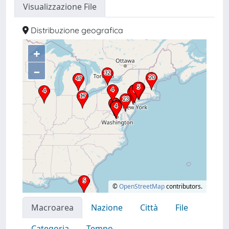
Visualizzazione File
Distribuzione geografica
+
–
©
OpenStreetMap
contributors.
Macroarea
Nazione
Città
File
Categoria
Tempo