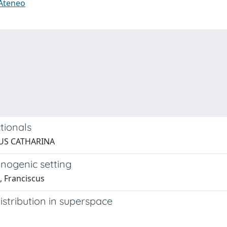
 Ateneo
tionals
CUS CATHARINA
nogenic setting
, Franciscus
stribution in superspace