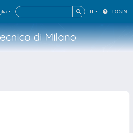
glia
IT
LOGIN
tecnico di Milano