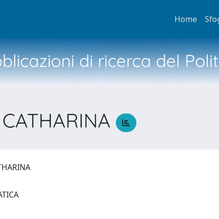
Home
Sfo
licazioni di ricerca del Poli
 CATHARINA
ATHARINA
ATICA