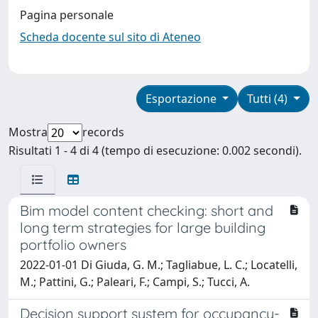
Pagina personale
Scheda docente sul sito di Ateneo
Esportazione
Tutti (4)
Mostra
records
Risultati 1 - 4 di 4 (tempo di esecuzione: 0.002 secondi).
Bim model content checking: short and
long term strategies for large building
portfolio owners
2022-01-01 Di Giuda, G. M.; Tagliabue, L. C.; Locatelli,
M.; Pattini, G.; Paleari, F.; Campi, S.; Tucci, A.
Decision support system for occupancy-