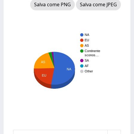
Salva come PNG
Salva come JPEG
NA
EU
AS
Continente
sconos…
SA
AS
AF
NA
Other
EU