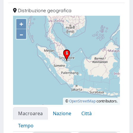
Distribuzione geografica
+
–
©
OpenStreetMap
contributors.
Macroarea
Nazione
Città
Tempo