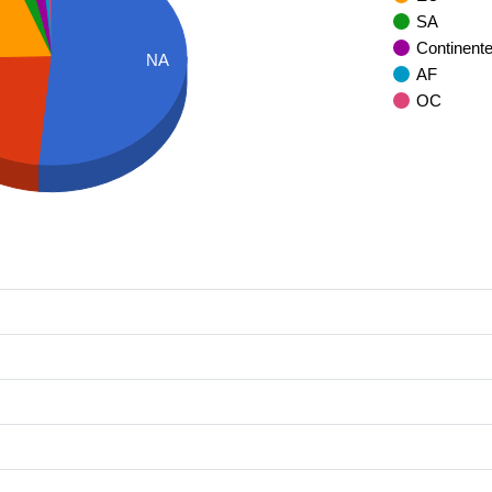
SA
Continent
NA
AF
OC