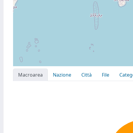
Macroarea
Nazione
Città
File
Categ