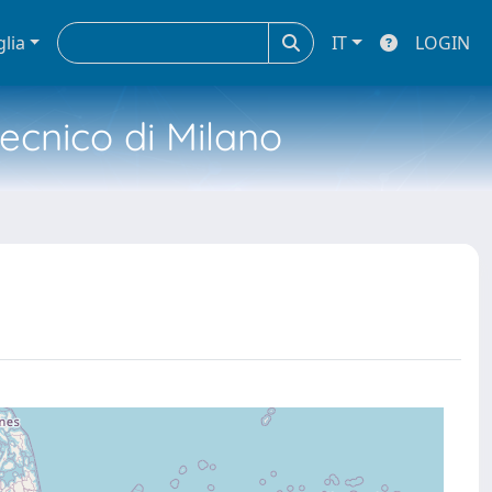
glia
IT
LOGIN
tecnico di Milano