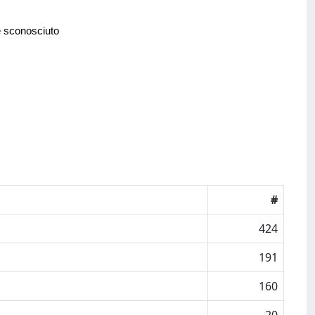
e sconosciuto
#
424
191
160