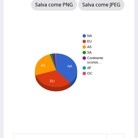
Salva come PNG
Salva come JPEG
NA
EU
AS
SA
Continente
sconos…
AS
NA
AF
OC
EU