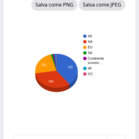
Salva come PNG
Salva come JPEG
AS
NA
EU
SA
Continente
sconos…
EU
AS
AF
OC
NA