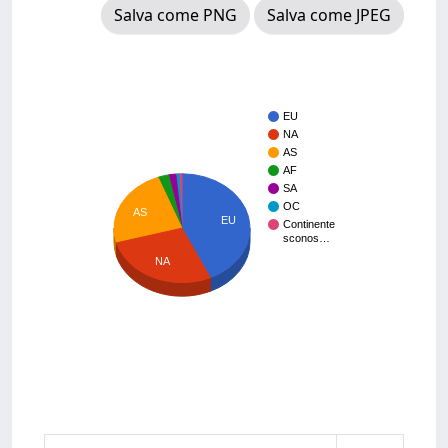
Salva come PNG
Salva come JPEG
EU
NA
AS
AF
SA
OC
AS
EU
Continente
sconos…
NA