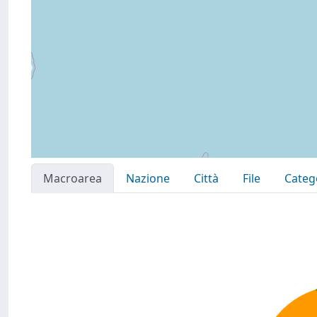
Macroarea
Nazione
Città
File
Categ