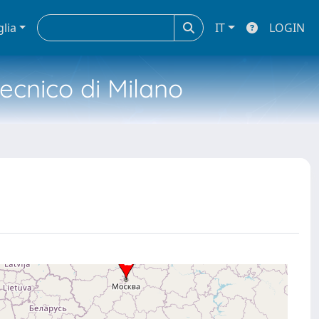
glia
IT
LOGIN
tecnico di Milano