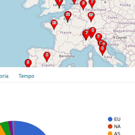
oria
Tempo
EU
NA
AS