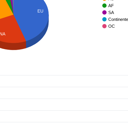
AF
EU
SA
Continent
OC
NA