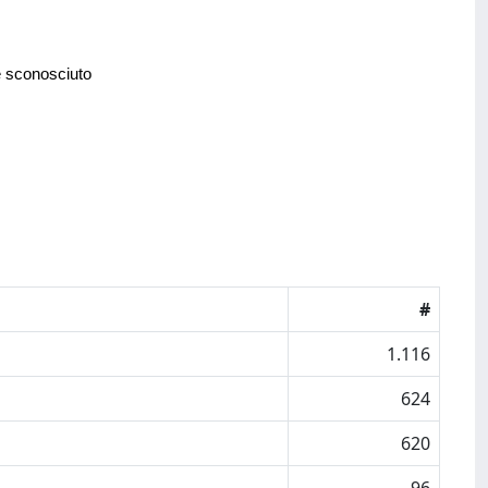
e sconosciuto
#
1.116
624
620