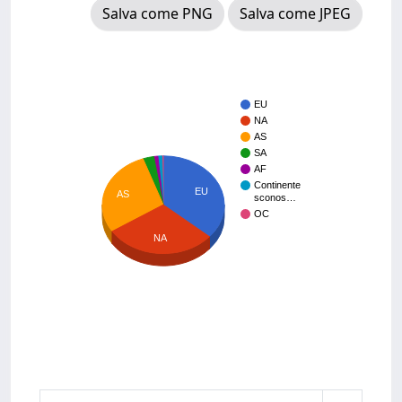
Salva come PNG
Salva come JPEG
EU
NA
AS
SA
AF
Continente
EU
AS
sconos…
OC
NA